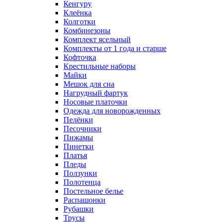
Кенгуру
Клеёнка
Колготки
Комбинезоны
Комплект ясельный
Комплекты от 1 года и старше
Кофточка
Крестильные наборы
Майки
Мешок для сна
Нагрудный фартук
Носовые платочки
Одежда для новорожденных
Пелёнки
Песочники
Пижамы
Пинетки
Платья
Пледы
Ползунки
Полотенца
Постельное белье
Распашонки
Рубашки
Трусы