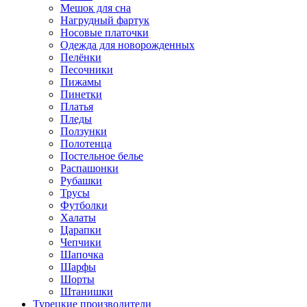
Мешок для сна
Нагрудный фартук
Носовые платочки
Одежда для новорожденных
Пелёнки
Песочники
Пижамы
Пинетки
Платья
Пледы
Ползунки
Полотенца
Постельное белье
Распашонки
Рубашки
Трусы
Футболки
Халаты
Царапки
Чепчики
Шапочка
Шарфы
Шорты
Штанишки
Турецкие производители