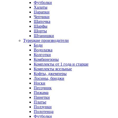
Футболки
Халаты
Царапки
Чепчики
Шапочка
Шарфы
Шорты
Штанишки
Турецкие производители
Боди
Водолазка
Колготки
Комбинезоны
Комплекты от 1 года и старше
Комплекты ясельные
Кофты, джемперы
Лосины, бриджи
Носки
Песочник
Пижама
Пинетки
Платье
Ползунки
Полотенца
Футболки