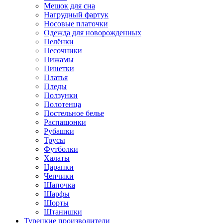
Мешок для сна
Нагрудный фартук
Носовые платочки
Одежда для новорожденных
Пелёнки
Песочники
Пижамы
Пинетки
Платья
Пледы
Ползунки
Полотенца
Постельное белье
Распашонки
Рубашки
Трусы
Футболки
Халаты
Царапки
Чепчики
Шапочка
Шарфы
Шорты
Штанишки
Турецкие производители