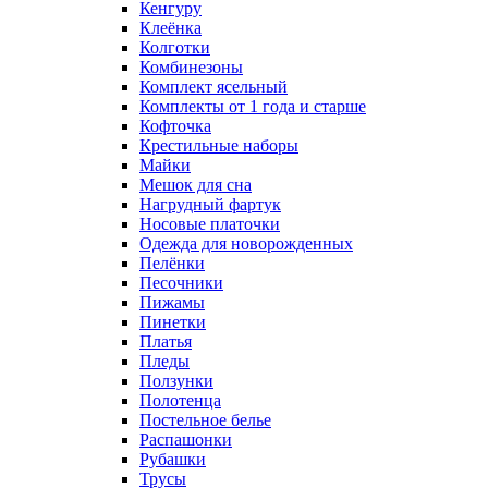
Кенгуру
Клеёнка
Колготки
Комбинезоны
Комплект ясельный
Комплекты от 1 года и старше
Кофточка
Крестильные наборы
Майки
Мешок для сна
Нагрудный фартук
Носовые платочки
Одежда для новорожденных
Пелёнки
Песочники
Пижамы
Пинетки
Платья
Пледы
Ползунки
Полотенца
Постельное белье
Распашонки
Рубашки
Трусы