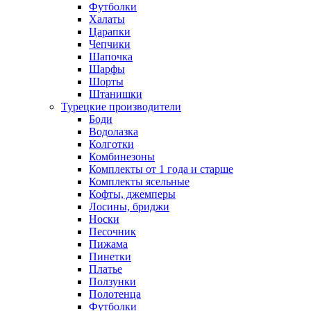
Футболки
Халаты
Царапки
Чепчики
Шапочка
Шарфы
Шорты
Штанишки
Турецкие производители
Боди
Водолазка
Колготки
Комбинезоны
Комплекты от 1 года и старше
Комплекты ясельные
Кофты, джемперы
Лосины, бриджи
Носки
Песочник
Пижама
Пинетки
Платье
Ползунки
Полотенца
Футболки