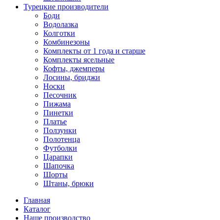
Турецкие производители
Боди
Водолазка
Колготки
Комбинезоны
Комплекты от 1 года и старше
Комплекты ясельные
Кофты, джемперы
Лосины, бриджи
Носки
Песочник
Пижама
Пинетки
Платье
Ползунки
Полотенца
Футболки
Царапки
Шапочка
Шорты
Штаны, брюки
Главная
Каталог
Наше производство