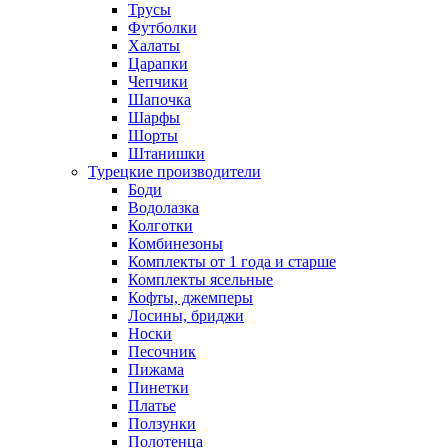
Трусы
Футболки
Халаты
Царапки
Чепчики
Шапочка
Шарфы
Шорты
Штанишки
Турецкие производители
Боди
Водолазка
Колготки
Комбинезоны
Комплекты от 1 года и старше
Комплекты ясельные
Кофты, джемперы
Лосины, бриджи
Носки
Песочник
Пижама
Пинетки
Платье
Ползунки
Полотенца