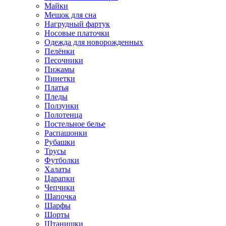
Майки
Мешок для сна
Нагрудный фартук
Носовые платочки
Одежда для новорожденных
Пелёнки
Песочники
Пижамы
Пинетки
Платья
Пледы
Ползунки
Полотенца
Постельное белье
Распашонки
Рубашки
Трусы
Футболки
Халаты
Царапки
Чепчики
Шапочка
Шарфы
Шорты
Штанишки