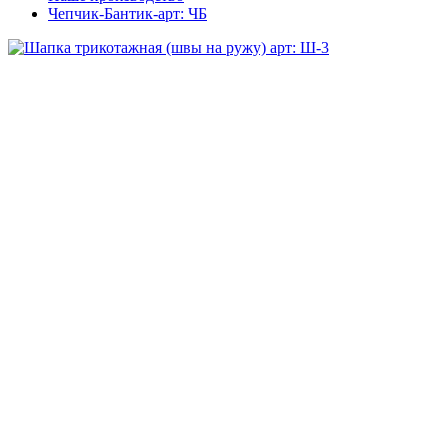
Чепчик-Бантик-арт: ЧБ