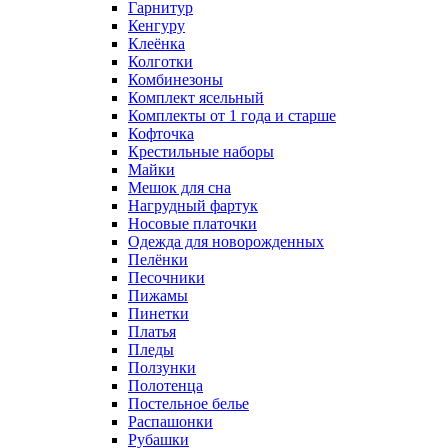
Гарнитур
Кенгуру
Клеёнка
Колготки
Комбинезоны
Комплект ясельный
Комплекты от 1 года и старше
Кофточка
Крестильные наборы
Майки
Мешок для сна
Нагрудный фартук
Носовые платочки
Одежда для новорожденных
Пелёнки
Песочники
Пижамы
Пинетки
Платья
Пледы
Ползунки
Полотенца
Постельное белье
Распашонки
Рубашки