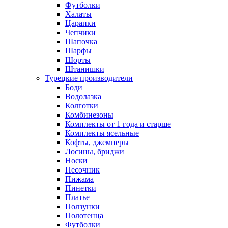
Футболки
Халаты
Царапки
Чепчики
Шапочка
Шарфы
Шорты
Штанишки
Турецкие производители
Боди
Водолазка
Колготки
Комбинезоны
Комплекты от 1 года и старше
Комплекты ясельные
Кофты, джемперы
Лосины, бриджи
Носки
Песочник
Пижама
Пинетки
Платье
Ползунки
Полотенца
Футболки