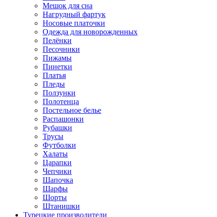
Мешок для сна
Нагрудный фартук
Носовые платочки
Одежда для новорожденных
Пелёнки
Песочники
Пижамы
Пинетки
Платья
Пледы
Ползунки
Полотенца
Постельное белье
Распашонки
Рубашки
Трусы
Футболки
Халаты
Царапки
Чепчики
Шапочка
Шарфы
Шорты
Штанишки
Турецкие производители