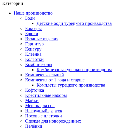
Категории
Наше производство
Боди
Детские боди турецкого производства
Боксеры
Брюки
Вязаные изделия
Гарнитур
Кенгуру
Клеёнка
Колготки
Комбинезоны
Комбинезоны турецкого производства
Комплект ясельный
Комплекты от 1 года и старше
Комплеты турецкого производства
Кофточка
Крестильные наборы
Майки
Мешок для сна
Нагрудный фартук
Носовые платочки
Одежда для новорожденных
Пелёнки