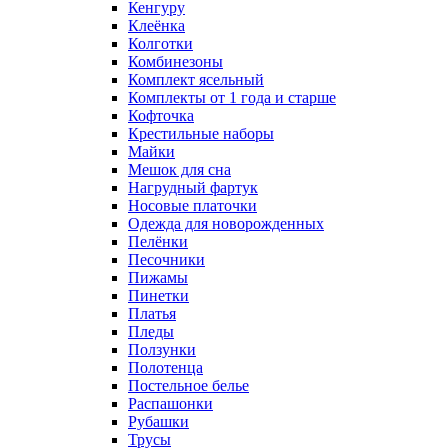
Кенгуру
Клеёнка
Колготки
Комбинезоны
Комплект ясельный
Комплекты от 1 года и старше
Кофточка
Крестильные наборы
Майки
Мешок для сна
Нагрудный фартук
Носовые платочки
Одежда для новорожденных
Пелёнки
Песочники
Пижамы
Пинетки
Платья
Пледы
Ползунки
Полотенца
Постельное белье
Распашонки
Рубашки
Трусы