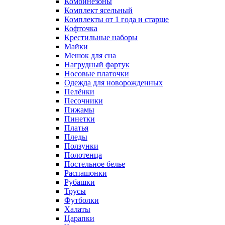
Комбинезоны
Комплект ясельный
Комплекты от 1 года и старше
Кофточка
Крестильные наборы
Майки
Мешок для сна
Нагрудный фартук
Носовые платочки
Одежда для новорожденных
Пелёнки
Песочники
Пижамы
Пинетки
Платья
Пледы
Ползунки
Полотенца
Постельное белье
Распашонки
Рубашки
Трусы
Футболки
Халаты
Царапки