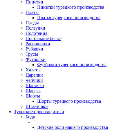
Пинетки
Пинетки турецкого производства
Платья
Платья турецкого производства
Пледы
Ползунки
Полотенца
Постельное белье
Распашонки
Рубашки
Трусы
Футболки
Футболки турецкого производства
Халаты
Царапки
Чепчики
Шапочка
Шарфы
Шорты
Шорты турецкого производства
Штанишки
Турецкие производители
Боди
+
-
Детские боди нашего производства