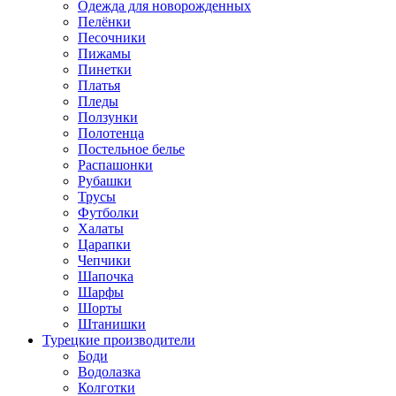
Одежда для новорожденных
Пелёнки
Песочники
Пижамы
Пинетки
Платья
Пледы
Ползунки
Полотенца
Постельное белье
Распашонки
Рубашки
Трусы
Футболки
Халаты
Царапки
Чепчики
Шапочка
Шарфы
Шорты
Штанишки
Турецкие производители
Боди
Водолазка
Колготки