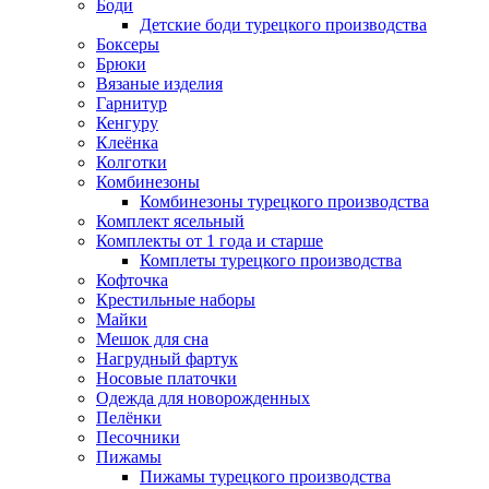
Боди
Детские боди турецкого производства
Боксеры
Брюки
Вязаные изделия
Гарнитур
Кенгуру
Клеёнка
Колготки
Комбинезоны
Комбинезоны турецкого производства
Комплект ясельный
Комплекты от 1 года и старше
Комплеты турецкого производства
Кофточка
Крестильные наборы
Майки
Мешок для сна
Нагрудный фартук
Носовые платочки
Одежда для новорожденных
Пелёнки
Песочники
Пижамы
Пижамы турецкого производства