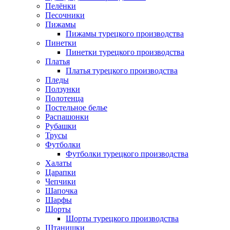
Пелёнки
Песочники
Пижамы
Пижамы турецкого производства
Пинетки
Пинетки турецкого производства
Платья
Платья турецкого производства
Пледы
Ползунки
Полотенца
Постельное белье
Распашонки
Рубашки
Трусы
Футболки
Футболки турецкого производства
Халаты
Царапки
Чепчики
Шапочка
Шарфы
Шорты
Шорты турецкого производства
Штанишки