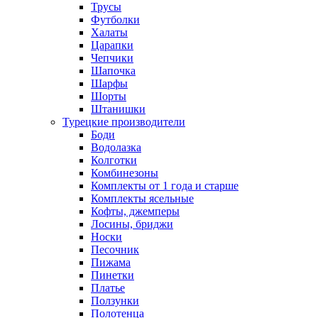
Трусы
Футболки
Халаты
Царапки
Чепчики
Шапочка
Шарфы
Шорты
Штанишки
Турецкие производители
Боди
Водолазка
Колготки
Комбинезоны
Комплекты от 1 года и старше
Комплекты ясельные
Кофты, джемперы
Лосины, бриджи
Носки
Песочник
Пижама
Пинетки
Платье
Ползунки
Полотенца