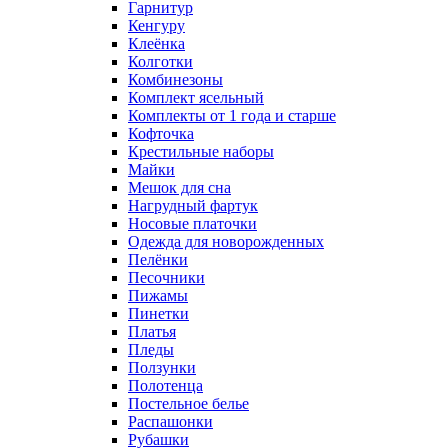
Гарнитур
Кенгуру
Клеёнка
Колготки
Комбинезоны
Комплект ясельный
Комплекты от 1 года и старше
Кофточка
Крестильные наборы
Майки
Мешок для сна
Нагрудный фартук
Носовые платочки
Одежда для новорожденных
Пелёнки
Песочники
Пижамы
Пинетки
Платья
Пледы
Ползунки
Полотенца
Постельное белье
Распашонки
Рубашки