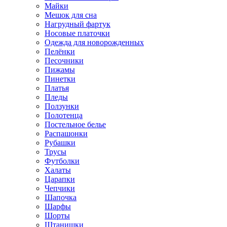
Майки
Мешок для сна
Нагрудный фартук
Носовые платочки
Одежда для новорожденных
Пелёнки
Песочники
Пижамы
Пинетки
Платья
Пледы
Ползунки
Полотенца
Постельное белье
Распашонки
Рубашки
Трусы
Футболки
Халаты
Царапки
Чепчики
Шапочка
Шарфы
Шорты
Штанишки