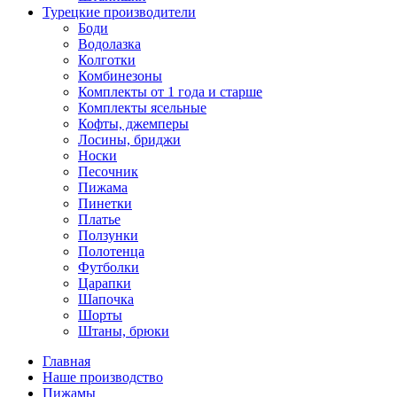
Турецкие производители
Боди
Водолазка
Колготки
Комбинезоны
Комплекты от 1 года и старше
Комплекты ясельные
Кофты, джемперы
Лосины, бриджи
Носки
Песочник
Пижама
Пинетки
Платье
Ползунки
Полотенца
Футболки
Царапки
Шапочка
Шорты
Штаны, брюки
Главная
Наше производство
Пижамы