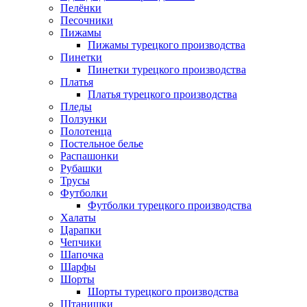
Пелёнки
Песочники
Пижамы
Пижамы турецкого производства
Пинетки
Пинетки турецкого производства
Платья
Платья турецкого производства
Пледы
Ползунки
Полотенца
Постельное белье
Распашонки
Рубашки
Трусы
Футболки
Футболки турецкого производства
Халаты
Царапки
Чепчики
Шапочка
Шарфы
Шорты
Шорты турецкого производства
Штанишки