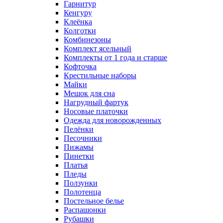
Гарнитур
Кенгуру
Клеёнка
Колготки
Комбинезоны
Комплект ясельный
Комплекты от 1 года и старше
Кофточка
Крестильные наборы
Майки
Мешок для сна
Нагрудный фартук
Носовые платочки
Одежда для новорожденных
Пелёнки
Песочники
Пижамы
Пинетки
Платья
Пледы
Ползунки
Полотенца
Постельное белье
Распашонки
Рубашки