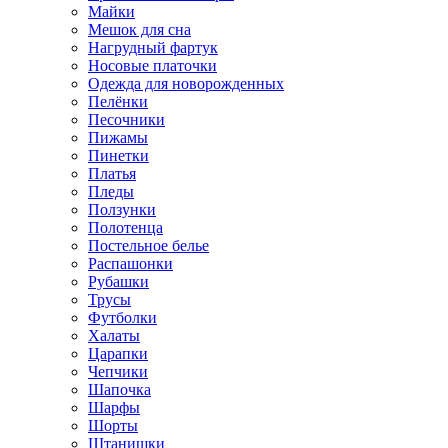
Майки
Мешок для сна
Нагрудный фартук
Носовые платочки
Одежда для новорожденных
Пелёнки
Песочники
Пижамы
Пинетки
Платья
Пледы
Ползунки
Полотенца
Постельное белье
Распашонки
Рубашки
Трусы
Футболки
Халаты
Царапки
Чепчики
Шапочка
Шарфы
Шорты
Штанишки