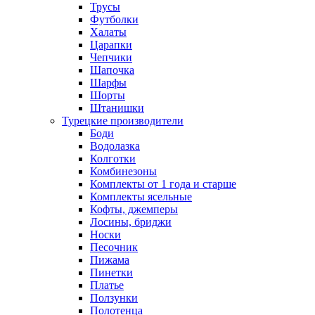
Трусы
Футболки
Халаты
Царапки
Чепчики
Шапочка
Шарфы
Шорты
Штанишки
Турецкие производители
Боди
Водолазка
Колготки
Комбинезоны
Комплекты от 1 года и старше
Комплекты ясельные
Кофты, джемперы
Лосины, бриджи
Носки
Песочник
Пижама
Пинетки
Платье
Ползунки
Полотенца