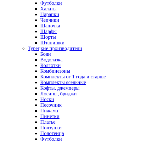
Футболки
Халаты
Царапки
Чепчики
Шапочка
Шарфы
Шорты
Штанишки
Турецкие производители
Боди
Водолазка
Колготки
Комбинезоны
Комплекты от 1 года и старше
Комплекты ясельные
Кофты, джемперы
Лосины, бриджи
Носки
Песочник
Пижама
Пинетки
Платье
Ползунки
Полотенца
Футболки