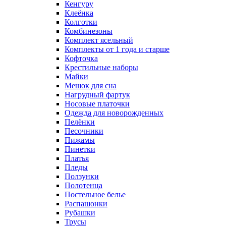
Кенгуру
Клеёнка
Колготки
Комбинезоны
Комплект ясельный
Комплекты от 1 года и старше
Кофточка
Крестильные наборы
Майки
Мешок для сна
Нагрудный фартук
Носовые платочки
Одежда для новорожденных
Пелёнки
Песочники
Пижамы
Пинетки
Платья
Пледы
Ползунки
Полотенца
Постельное белье
Распашонки
Рубашки
Трусы