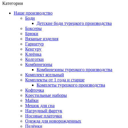
Категории
Наше производство
Боди
Детские боди турецкого производства
Боксеры
Брюки
Вязаные изделия
Гарнитур
Кенгуру
Клеёнка
Колготки
Комбинезоны
Комбинезоны турецкого производства
Комплект ясельный
Комплекты от 1 года и старше
Комплеты турецкого производства
Кофточка
Крестильные наборы
Майки
Мешок для сна
Нагрудный фартук
Носовые платочки
Одежда для новорожденных
Пелёнки