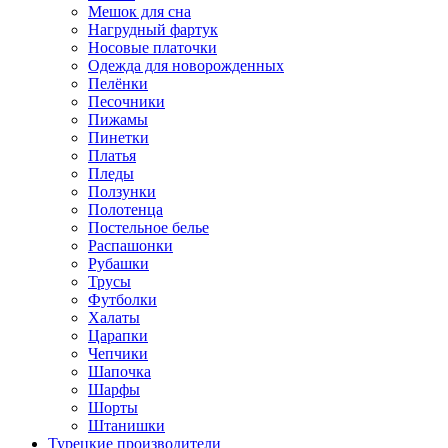
Мешок для сна
Нагрудный фартук
Носовые платочки
Одежда для новорожденных
Пелёнки
Песочники
Пижамы
Пинетки
Платья
Пледы
Ползунки
Полотенца
Постельное белье
Распашонки
Рубашки
Трусы
Футболки
Халаты
Царапки
Чепчики
Шапочка
Шарфы
Шорты
Штанишки
Турецкие производители