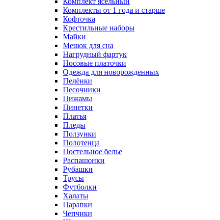
Комплект ясельный
Комплекты от 1 года и старше
Кофточка
Крестильные наборы
Майки
Мешок для сна
Нагрудный фартук
Носовые платочки
Одежда для новорожденных
Пелёнки
Песочники
Пижамы
Пинетки
Платья
Пледы
Ползунки
Полотенца
Постельное белье
Распашонки
Рубашки
Трусы
Футболки
Халаты
Царапки
Чепчики