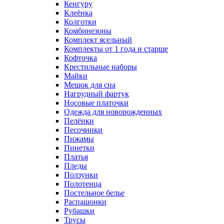
Кенгуру
Клеёнка
Колготки
Комбинезоны
Комплект ясельный
Комплекты от 1 года и старше
Кофточка
Крестильные наборы
Майки
Мешок для сна
Нагрудный фартук
Носовые платочки
Одежда для новорожденных
Пелёнки
Песочники
Пижамы
Пинетки
Платья
Пледы
Ползунки
Полотенца
Постельное белье
Распашонки
Рубашки
Трусы