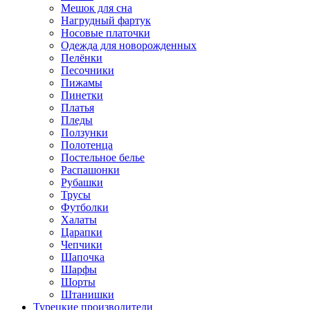
Мешок для сна
Нагрудный фартук
Носовые платочки
Одежда для новорожденных
Пелёнки
Песочники
Пижамы
Пинетки
Платья
Пледы
Ползунки
Полотенца
Постельное белье
Распашонки
Рубашки
Трусы
Футболки
Халаты
Царапки
Чепчики
Шапочка
Шарфы
Шорты
Штанишки
Турецкие производители