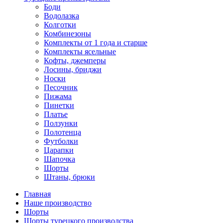
Боди
Водолазка
Колготки
Комбинезоны
Комплекты от 1 года и старше
Комплекты ясельные
Кофты, джемперы
Лосины, бриджи
Носки
Песочник
Пижама
Пинетки
Платье
Ползунки
Полотенца
Футболки
Царапки
Шапочка
Шорты
Штаны, брюки
Главная
Наше производство
Шорты
Шорты турецкого производства