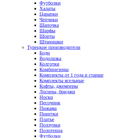
Футболки
Халаты
Царапки
Чепчики
Шапочка
Шарфы
Шорты
Штанишки
Турецкие производители
Боди
Водолазка
Колготки
Комбинезоны
Комплекты от 1 года и старше
Комплекты ясельные
Кофты, джемперы
Лосины, бриджи
Носки
Песочник
Пижама
Пинетки
Платье
Ползунки
Полотенца
Футболки