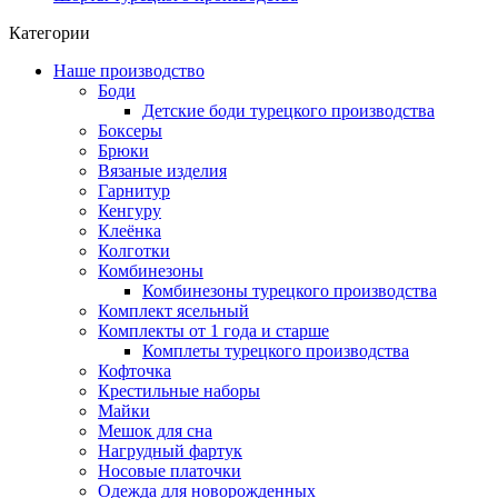
Категории
Наше производство
Боди
Детские боди турецкого производства
Боксеры
Брюки
Вязаные изделия
Гарнитур
Кенгуру
Клеёнка
Колготки
Комбинезоны
Комбинезоны турецкого производства
Комплект ясельный
Комплекты от 1 года и старше
Комплеты турецкого производства
Кофточка
Крестильные наборы
Майки
Мешок для сна
Нагрудный фартук
Носовые платочки
Одежда для новорожденных