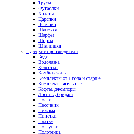
Трусы
Футболки
Халаты
Царапки
Чепчики
Шапочка
Шарфы
Шорты
Штанишки
Турецкие производители
Боди
Водолазка
Колготки
Комбинезоны
Комплекты от 1 года и старше
Комплекты ясельные
Кофты, джемперы
Лосины, бриджи
Носки
Песочник
Пижама
Пинетки
Платье
Ползунки
Полотенца