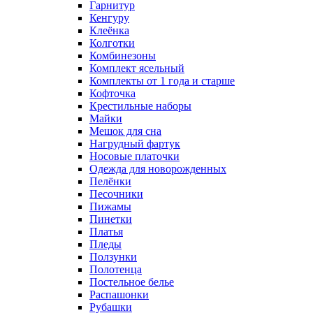
Гарнитур
Кенгуру
Клеёнка
Колготки
Комбинезоны
Комплект ясельный
Комплекты от 1 года и старше
Кофточка
Крестильные наборы
Майки
Мешок для сна
Нагрудный фартук
Носовые платочки
Одежда для новорожденных
Пелёнки
Песочники
Пижамы
Пинетки
Платья
Пледы
Ползунки
Полотенца
Постельное белье
Распашонки
Рубашки