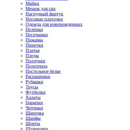
Майки
Мешок для сна
Нагрудный фартук
Носовые платочки
Одежда для новорожденных
Пелёнки
Песочники
Пижамы
Пинетки
Платья
Пледы
Ползунки
Полотенца
Постельное белье
Распашонки
Рубашки
Трусы
Футболки
Халаты
Царапки
Чепчики
Шапочка
Шарфы
Шорты
Штанишки