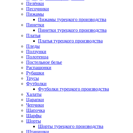
Пелёнки
Песочники
Пижамы
Пижамы турецкого производства
Пинетки
Пинетки турецкого производства
Платья
Платья турецкого производства
Пледы
Ползунки
Полотенца
Постельное белье
Распашонки
Рубашки
Трусы
Футболки
Футболки турецкого производства
Халаты
Царапки
Чепчики
Шапочка
Шарфы
Шорты
Шорты турецкого производства
Штанишки