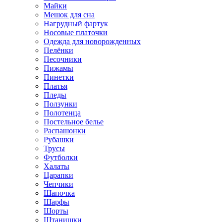
Майки
Мешок для сна
Нагрудный фартук
Носовые платочки
Одежда для новорожденных
Пелёнки
Песочники
Пижамы
Пинетки
Платья
Пледы
Ползунки
Полотенца
Постельное белье
Распашонки
Рубашки
Трусы
Футболки
Халаты
Царапки
Чепчики
Шапочка
Шарфы
Шорты
Штанишки