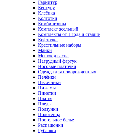
Гарнитур
Кенгуру
Клеёнка
Колготки
Комбинезоны
Комплект ясельный
Комплекты от 1 года и старше
Кофточка
Крестильные наборы
Майки
Мешок для сна
Нагрудный фартук
Носовые платочки
Одежда для новорожденных
Пелёнки
Песочники
Пижамы
Пинетки
Платья
Пледы
Ползунки
Полотенца
Постельное белье
Распашонки
Рубашки