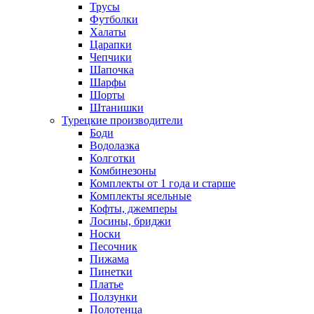
Трусы
Футболки
Халаты
Царапки
Чепчики
Шапочка
Шарфы
Шорты
Штанишки
Турецкие производители
Боди
Водолазка
Колготки
Комбинезоны
Комплекты от 1 года и старше
Комплекты ясельные
Кофты, джемперы
Лосины, бриджи
Носки
Песочник
Пижама
Пинетки
Платье
Ползунки
Полотенца