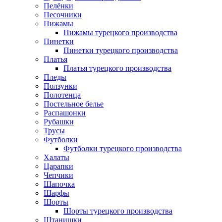
Пелёнки
Песочники
Пижамы
Пижамы турецкого производства
Пинетки
Пинетки турецкого производства
Платья
Платья турецкого производства
Пледы
Ползунки
Полотенца
Постельное белье
Распашонки
Рубашки
Трусы
Футболки
Футболки турецкого производства
Халаты
Царапки
Чепчики
Шапочка
Шарфы
Шорты
Шорты турецкого производства
Штанишки